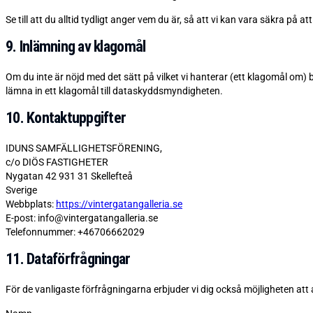
Se till att du alltid tydligt anger vem du är, så att vi kan vara säkra på at
9. Inlämning av klagomål
Om du inte är nöjd med det sätt på vilket vi hanterar (ett klagomål om)
lämna in ett klagomål till dataskyddsmyndigheten.
10. Kontaktuppgifter
IDUNS SAMFÄLLIGHETSFÖRENING,
c/o DIÖS FASTIGHETER
Nygatan 42 931 31 Skellefteå
Sverige
Webbplats:
https://vintergatangalleria.se
E-post:
info@
vintergatangalleria.se
Telefonnummer: +46706662029
11. Dataförfrågningar
För de vanligaste förfrågningarna erbjuder vi dig också möjligheten at