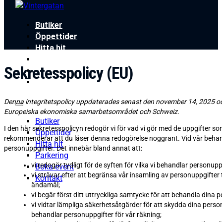
Butiker
Öppettider
Hitta hit
Parkering
Sekretesspolicy (EU)
Boka event
Kontakt
Denna integritetspolicy uppdaterades senast den november 14, 2025 och
Europeiska ekonomiska samarbetsområdet och Schweiz.
Butiker
I den här sekretesspolicyn redogör vi för vad vi gör med de uppgifter so
Öppettider
rekommenderar att du läser denna redogörelse noggrant. Vid vår behandl
Hitta hit
personuppgifter. Det innebär bland annat att:
Parkering
vi redogör tydligt för de syften för vilka vi behandlar personup
Boka event
vi strävar efter att begränsa vår insamling av personuppgifter 
Kontakt
ändamål;
vi begär först ditt uttryckliga samtycke för att behandla dina p
vi vidtar lämpliga säkerhetsåtgärder för att skydda dina pers
behandlar personuppgifter för vår räkning;