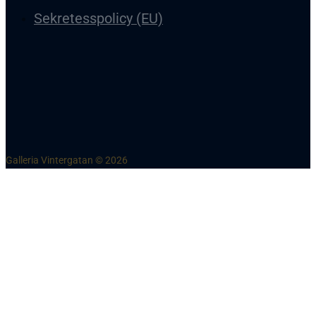
Galleria Vintergatan i Skellefteå ligger mitt i city och erbjuder 
Vintergatan är belägen i kvarteret vid Nygatan och Trädgårdsga
Butiker
Öppettider
Hitta hit
Parkering
Boka event