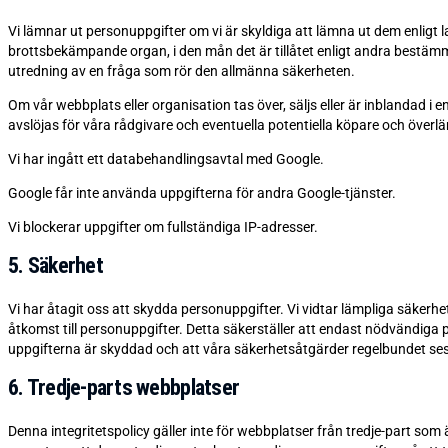
Vi lämnar ut personuppgifter om vi är skyldiga att lämna ut dem enligt l
brottsbekämpande organ, i den mån det är tillåtet enligt andra bestämmels
utredning av en fråga som rör den allmänna säkerheten.
Om vår webbplats eller organisation tas över, säljs eller är inblandad i 
avslöjas för våra rådgivare och eventuella potentiella köpare och överlä
Vi har ingått ett databehandlingsavtal med Google.
Google får inte använda uppgifterna för andra Google-tjänster.
Vi blockerar uppgifter om fullständiga IP-adresser.
5. Säkerhet
Vi har åtagit oss att skydda personuppgifter. Vi vidtar lämpliga säker
åtkomst till personuppgifter. Detta säkerställer att endast nödvändiga pers
uppgifterna är skyddad och att våra säkerhetsåtgärder regelbundet ses
6. Tredje-parts webbplatser
Denna integritetspolicy gäller inte för webbplatser från tredje-part som 